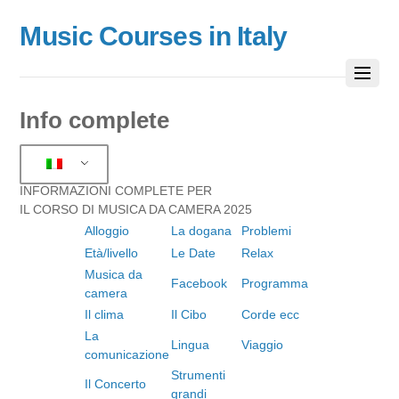
Music Courses in Italy
Info complete
INFORMAZIONI COMPLETE PER
IL CORSO DI MUSICA DA CAMERA 2025
Alloggio
La dogana
Problemi
Età/livello
Le Date
Relax
Musica da
Facebook
Programma
camera
Il clima
Il Cibo
Corde ecc
La
Lingua
Viaggio
comunicazione
Strumenti
Il Concerto
grandi