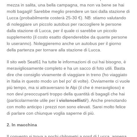
mezza in salita, una bella campagna, ma non va bene se hai
molti bagagli! Sarebbe meglio prendere un taxi dalla stazione di
Lucca (probabilmente costerà 25-30 €). NB: stiamo valutando
di noleggiare un piccolo autobus per raccogliere le persone
dalla stazione di Lucca, per il quale ci sarebbe un piccolo
supplemento (il costo esatto dipenderebbe da quante persone
lo useranno). Noleggieremo anche un autobus per il giorno
della partenza per tornare alla stazione di Lucca.
Il sito web Seat61 ha tutte le informazioni di cui hai bisogno, è
meravigliosamente completo e ha un sacco di foto utili. Basta
dire che consiglio vivamente di viaggiare in treno (ho viaggiato
in Italia in questo modo un bel po' di volte). Ovviamente ci vuole
più tempo, ma si attraversano le Alpi (il che è meraviglioso) e
non devi preoccuparti troppo della quantità di bagagli che hai
(particolarmente utile per
i violoncellisti
!). Anche prenotando
con molto anticipo i prezzi non sono elevati. Sarei molto felice
di parlare con chiunque voglia saperne di più.
2. In macchina
Il convento si trova a pochi chilometri a nord di Lucca, appena