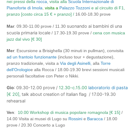
nei pressi della
rocca
, visita alla
Scuola Internazionale di
Pianoforte di Imola
,
visita a
Palazzo Tozzoni
e al circuito di F1,
pranzo [costo circa 15 € + pranzo] /
16.00-18.30 prove
suonando ai bambini di una
Mar
: 09.30-11.00 prove / 11.30
scuola primaria locale
/ 17.30-19.30 prove /
cena con musica
jazz dal vivo [€ 30]
Mer
: Escursione a Brisighella (30 minuti in pullman), con
visita
ad un frantoio funzionante
(incluso tour + degustazione),
pranzo tradizionale, visita a
Via degli Asinelli,
alla
Torre
dell'Orologio
e alla Rocca / 18.00-19.30 brevi sessioni musicali
personali facoltative con Peter o Nikki.
Gio
: 09.30-12.00 prove /
12.30-c.15.00
laboratorio di pasta
[€ 20],
talk about creation of Italian flag / 17.00-19.30
rehearsal
Ven
:
10.00 Workshop di musica popolare romagnola [€ 15]
/
14.00 Visita ai musei di Lugo su
Rossini
e
Baracca
/ 18.00
prove / 20.30 Concerto a Lugo