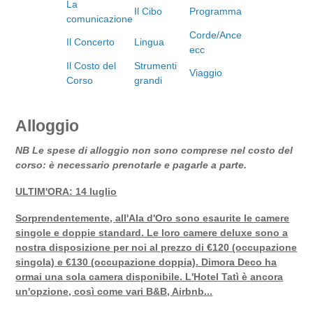
La
Il Cibo
Programma
comunicazione
Corde/Ance
Il Concerto
Lingua
ecc
Il Costo del
Strumenti
Viaggio
Corso
grandi
Alloggio
NB Le spese di alloggio non sono comprese nel costo del
corso: è necessario prenotarle e pagarle a parte.
ULTIM'ORA: 14 luglio
Sorprendentemente, all'Ala d'Oro sono esaurite le camere
singole e doppie standard. Le loro camere deluxe sono a
nostra disposizione per noi al prezzo di €120 (occupazione
singola) e €130 (occupazione doppia).
Dimora Deco ha
ormai una sola camera disponibile. L'Hotel Tatì è ancora
un'opzione, così come vari B&B, Airbnb...