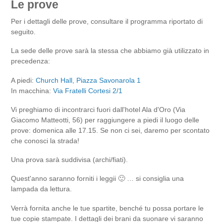
Le prove
Per i dettagli delle prove, consultare il programma riportato di
seguito.
La sede delle prove sarà la stessa che abbiamo già utilizzato in
precedenza:
A piedi:
Church Hall, Piazza Savonarola 1
In macchina:
Via Fratelli Cortesi 2/1
Vi preghiamo di incontrarci fuori dall'hotel Ala d'Oro (Via
Giacomo Matteotti, 56) per raggiungere a piedi il luogo delle
prove: domenica alle 17.15. Se non ci sei, daremo per scontato
che conosci la strada!
Una prova sarà suddivisa (archi/fiati).
Quest'anno saranno forniti i leggii 🙂 … si consiglia una
lampada da lettura.
Verrà fornita anche le tue spartite, benché tu possa portare le
tue copie stampate. I dettagli dei brani da suonare vi saranno