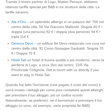
Tramite il nostro partner di Lugo, Matteo Penazzi, abbiamo
ottenuto tariffe speciali per B&B in tre strutture della città. Le
tariffe saranno:
Ala d’Oro
– un splendido albergo in un palazzo del '700 nel
centro della città, 56
Via Giacomo Matteotti. Singola 60 € /
doppia (una persona) 82 € / doppia (due persone) 94 € /
tripla 114 €
Demora Deco
– un edificio Art Deco restaurato con cura nel
centro della città. 91
Corso Giuseppe Garibaldi. Singola 70
€ / Doppia 75 €
Hotel Tatì
un hotel di buona qualità e più moderno, verso la
periferia di Lugo, a circa 2km dal centro. 22/5
Via
Provinciale Cotignola. Get in touch with us directly if you
want to stay in Hotel Tatì.
Quando hai fatto l'iscrizione (cioè pagato il costo del corso) ti
verrà inviato i dettagli per come puoi contattare questi alberghi
per prenotare il tuo alloggio, più un codice sconto.
Naturalmente, se preferisci, sei il benvenuto a prenotare il tuo
alloggio (ci sono, ad esempio, varie proprietà Air B&B).