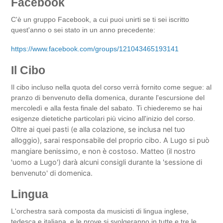
Facebook
C'è un gruppo Facebook, a cui puoi unirti se ti sei iscritto
quest'anno o sei stato in un anno precedente:
https://www.facebook.com/groups/121043465193141
Il Cibo
Il cibo incluso nella quota del corso verrà fornito come segue: al
pranzo di benvenuto della domenica, durante l'escursione del
mercoledì e alla festa finale del sabato. Ti chiederemo se hai
esigenze dietetiche particolari più vicino all'inizio del corso.
Oltre ai quei pasti (e alla colazione, se inclusa nel tuo
alloggio), sarai responsabile del proprio cibo. A Lugo si può
mangiare benissimo, e non è costoso. Matteo (il nostro
'uomo a Lugo') darà alcuni consigli durante la 'sessione di
benvenuto' di domenica.
Lingua
L'orchestra sarà composta da musicisti di lingua inglese,
tedesca e italiana, e le prove si svolgeranno in tutte e tre le