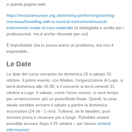
a questa pagina web:
https://musiciansunion.org.uk/working-performing/working-
overseas/travelling-with-a-musical-instrument/musical-
instruments-made-of-rare-materials
(è dettagliata e scritto per i
professionisti, ma è anche rilevante per noi).
È improbabile che tu possa avere un problema, ma non è
impossibile...
Le Date
Le date del corso verranno da domenica 25 a sabato 31
ottobre. Il primo evento, con Matteo, l'organizzatore di Lugo, si
terrà domenica alle 16.00, e il concerto si terrà venerdì 31
ottobre a Lugo. Il sabato, come l'anno scorso, ci sarà tempo
per un'escursione, più un pasto/festa finale. Quindi, la cosa
ideale sarebbe arrivare il sabato e partire la domenica
successiva (24 ott - 1 nov). Tuttavia, se lo desideri, puoi
arrivare prima e rimanere più a lungo. Potrebbe essere
possibile arrivare dopo il 25 ottobre – per favore
richiedi
informazioni
.