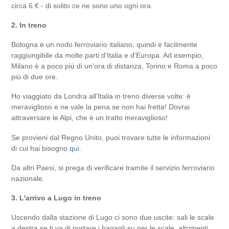
circa 6 € - di solito ce ne sono uno ogni ora.
2. In treno
Bologna è un nodo ferroviario italiano, quindi è facilmente
raggiungibile da molte parti d'Italia e d'Europa. Ad esempio,
Milano è a poco più di un'ora di distanza, Torino e Roma a poco
più di due ore.
Ho viaggiato da Londra all’Italia in treno diverse volte: è
meraviglioso e ne vale la pena se non hai fretta! Dovrai
attraversare le Alpi, che è un tratto meraviglioso!
Se provieni dal Regno Unito, puoi trovare tutte le informazioni
di cui hai bisogno
qui
.
Da altri Paesi, si prega di verificare tramite il servizio ferroviario
nazionale.
3. L'arrivo a Lugo in treno
Uscendo dalla stazione di Lugo ci sono due uscite: sali le scale
a destra se ti va di portare i bagagli su per le scale, altrimenti